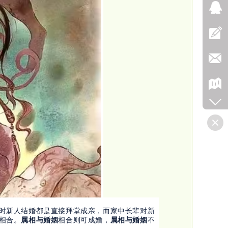
时新人结婚都是直接拜堂成亲，而家中长辈对新
相合。
属相与婚姻
相合则可成婚，
属相与婚姻
不