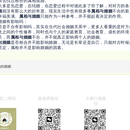
再去找过相合的属相成婚。
大多是先恋爱，后结婚，在恋爱过程中对彼此多了些了解，对对方的条
姻
就没有那么大的好奇度。现实生活中也有很多事
属相与婚姻
不合的新
幸福美满。
属相与婚姻
只能作为一种参考，并不能起着决定的作用。
婚姻有影响吗：
若是不合有影响吗，其实在当代社会婚姻关系中，更多人看重的是对方
此之间的个性修养，同时也与个人的家庭教育、社会教育、成长的环境
关，而
属相与婚姻
不合，并不能真正影响两个人的婚姻。
与婚姻
是否相合并不能影响婚姻，无论是长辈还是自己，只能对古时候
否定，属相并不是影响婚姻的因素。
局的婚姻
音二维码
唐老师微信
大唐行易微
信