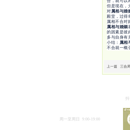
合，就可以
但是现在，
对
属相与婚
殿堂，过得
属相不合对
属相与婚姻
的因素是彼
多与自身有
小结：
属相
不合就一概
上一篇
三合
抖
15633384188
周一至周日 9:00-19:00