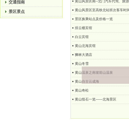
黄山风景区南--北门汽车代驾、旅
交通指南
黄山风景区至高铁北站班次客车时
景区景点
景区换乘站点及价格一览
排云楼宾馆
白云宾馆
黄山北海宾馆
狮林大酒店
模块标题
黄山冬雪
黄山温泉之南坡前山温泉
黄山自古云成海
黄山奇松
黄山怪石一览——北海景区