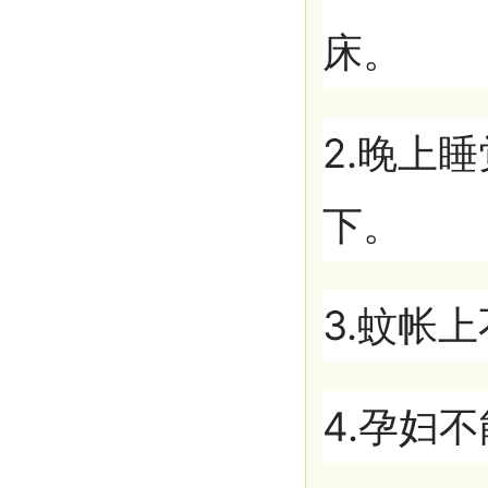
床。
2.晚上
下。
3.蚊帐
4.孕妇