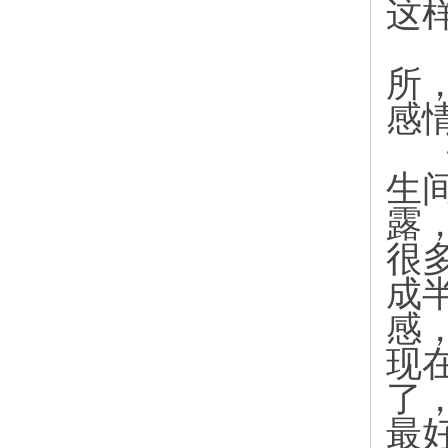
这
另
所
感
开
生
露
很
成
感
现
了
最