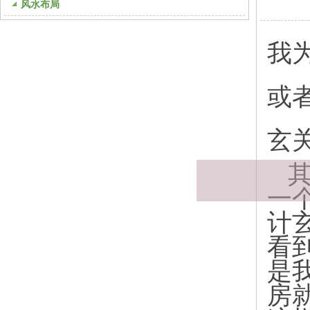
风水布局
我
或
玄
模块标题
其
一
计
看
是
房