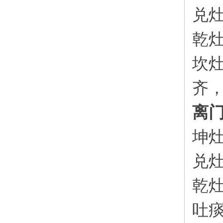
兑
乾
坎
齐
离
坤
兑
乾
吐