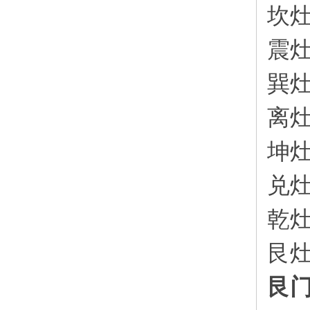
坎
震
巽
离
坤
兑
乾
艮
艮