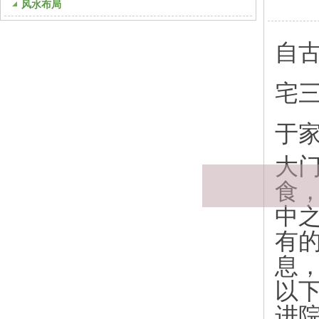
风水布局
自
宅
于
模块标题
大
食
中
有
息
以
进