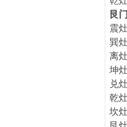
乾
艮
震
巽
离
坤
兑
乾
坎
艮