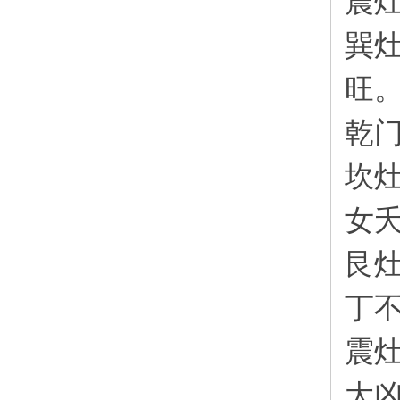
震
巽
旺
乾
坎
女
艮
丁
震
大