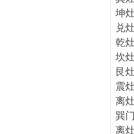
坤
兑
乾
坎
艮
震
离
巽
离