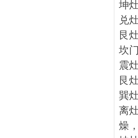
坤
兑
艮
坎
震
艮
巽
离
燥