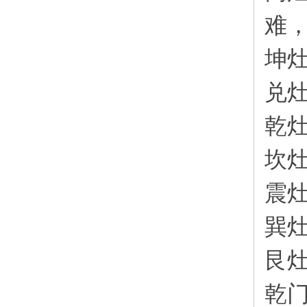
难
坤
兑
乾
坎
震
巽
艮
乾