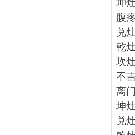
坤
腹
兑
乾
坎
不
离
坤
兑