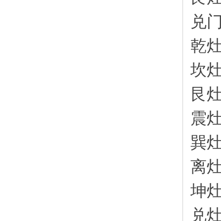
兑
乾
坎
艮
震
巽
离
坤
兑