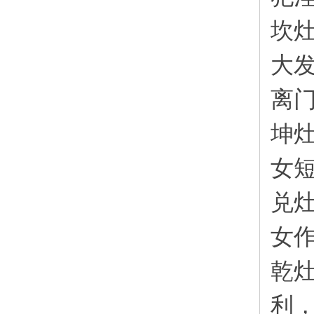
坎
大
离
坤
女
兑
女
乾
利