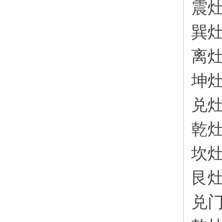
震
巽
离
坤
兑
乾
坎
艮
兑