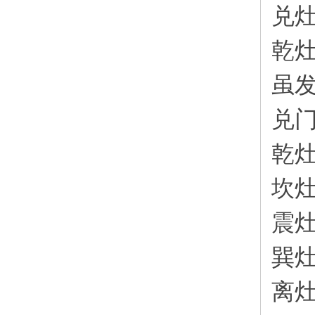
兑
乾
虽
兑
乾
坎
震
巽
离