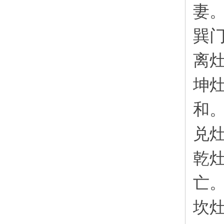
妻
巽
离
坤
和
兑
乾
亡
坎