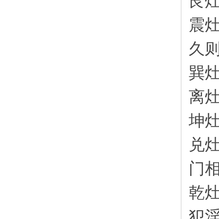
艮
震
久
巽
离
坤
兑
门
乾
犯