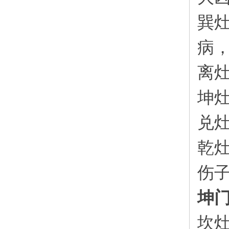
巽
病
离
坤
兑
乾
伤
坤
坎