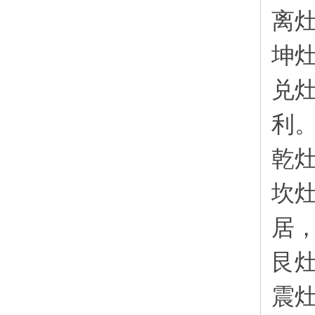
离
坤
兑
利
乾
坎
居
艮
震