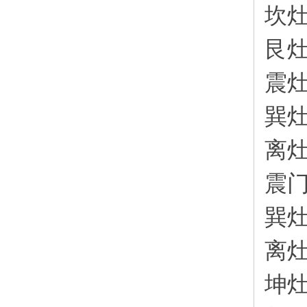
坎
艮
震
巽
离
震
巽
离
坤