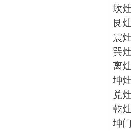
坎
艮
震
巽
离
坤
兑
乾
坤