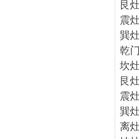
艮
震
巽
乾
坎
艮
震
巽
离