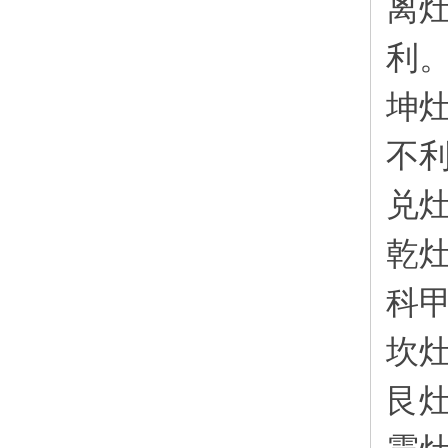
离
利
坤
不
兑
乾
科
坎
艮