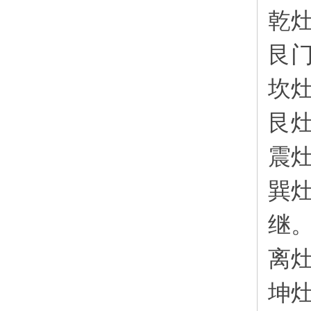
乾
艮
坎
艮
震
巽
继
离
坤