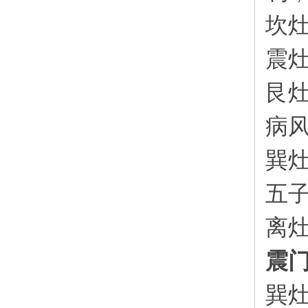
坎
震
艮
病
巽
五
离
震
巽