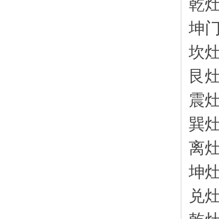
乾
坤
坎
艮
震
巽
离
坤
兑