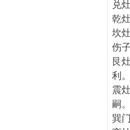
兑
乾
坎
伤
艮
利
震
嗣
巽