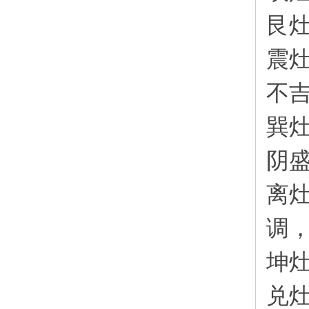
艮
震
不
巽
阴
离
调
坤
兑