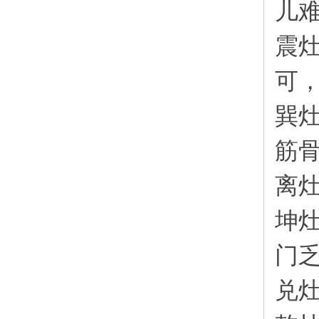
儿
震
可
巽
筋
离
坤
门
兑