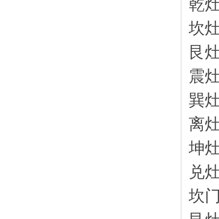
乾
坎
艮
震
巽
离
坤
兑
坎