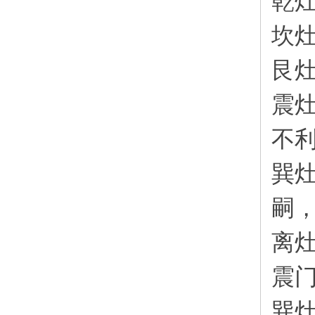
乾
坎
艮
震
不
巽
嗣
离
震
巽