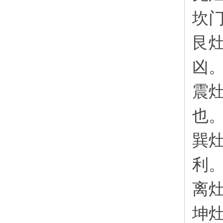
坎
艮
凶
震
也
巽
利
离
坤