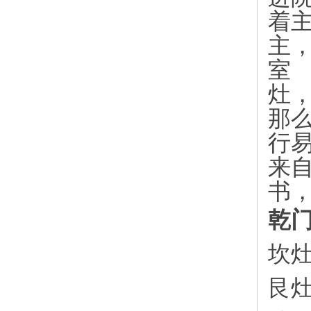
着
主
室
灶
那
行
来
书
乾
坎
艮