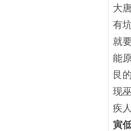
大
有
就
能
艮
现
疾
寅