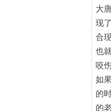
大
现
合
也
咬
如
的
的