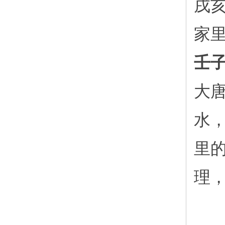
戌
家
壬
大
水
里
理