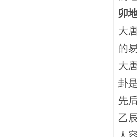
卯
大
的
大
卦
先
乙
人