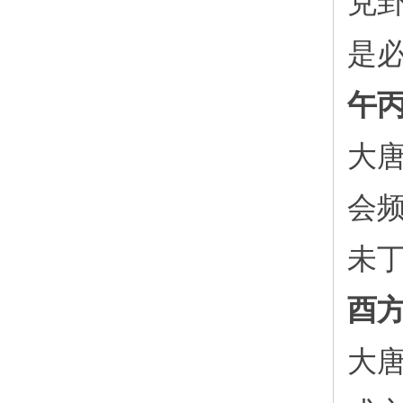
兑
是
午
大
会
未
酉
大