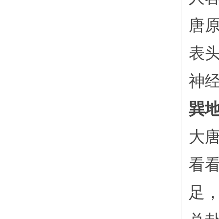
唐
表
神
巽
大
看
足