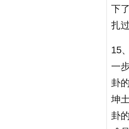
下
扎过
15
一
卦
坤
卦