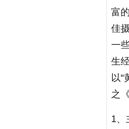
富
佳
一
生
以
之
1