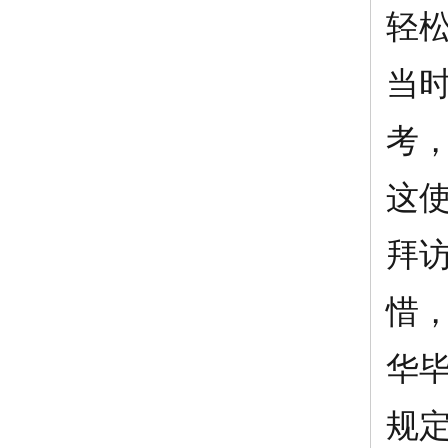
轻
当
考
这
拜
惜
华毕
规