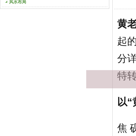
风水布局
黄
起
分
模块标题
特
以
焦 