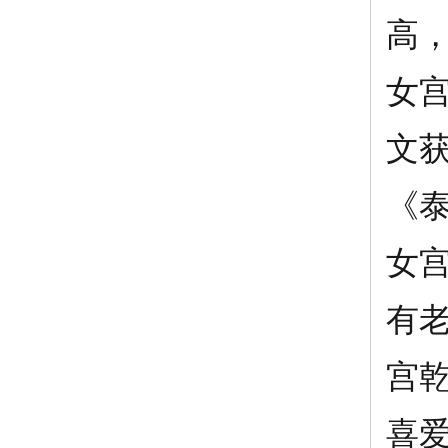
高
女
文
《
女
有
宫
喜