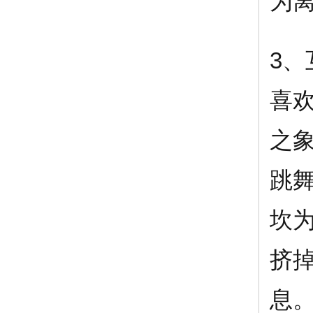
为离
3
喜
之
跳
坎为
挤
息