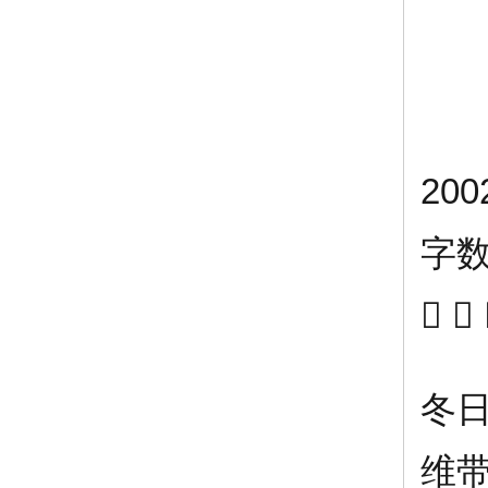
20
字
 
冬
维