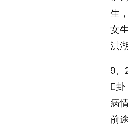
生，
女
洪
9

病
前