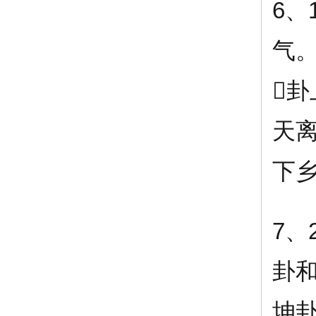
6、
气

天离
下
7、
卦
坤