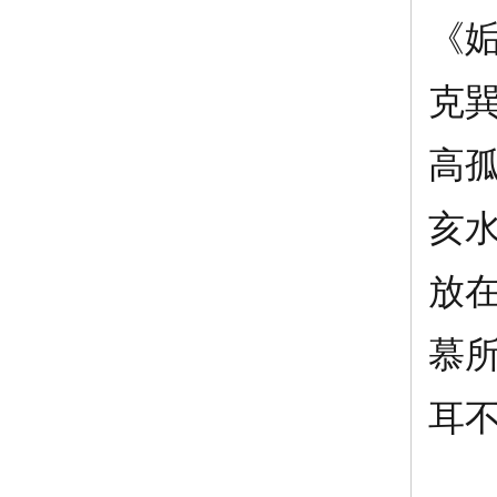
《
克
高
亥
放
慕
耳