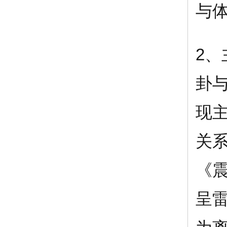
与
2
卦
现
关
《
呈