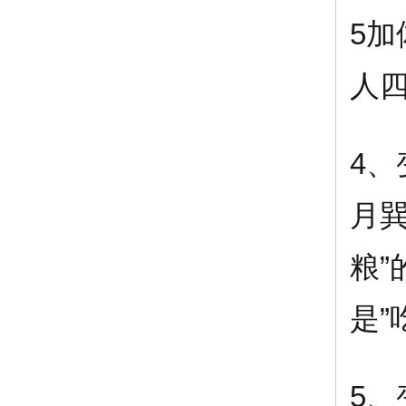
5加
人
4
月
粮
是”
5、