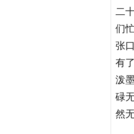
二
们
张
有
泼
碌
然