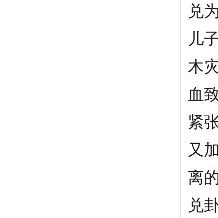
兑
儿
木
血
紧
又
离
兑