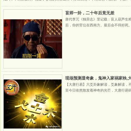
柱纳音五行生月柱纳音五行，月柱纳音五行生日柱纳音五行，日柱纳音五行生时柱
2023-05-26
盲师一卦，二十年后竟无差
唐代李冗《独异志》里记载：盲人葫芦生
后，你的官位在西南方。最后会不得好死
答应。刘辟就化妆成老百姓，骑马去找到葫
卦，难道
2024-03-17
现场预测显奇象，鬼神入家祸家秧,
【大唐行易】六爻卦象解读，爻象解读，
至今日依然散发着神奇的光芒，大唐行易
易分享一个六爻卦，今天上午经朋友介绍
看吗？大唐行易准
2023-05-26