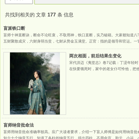
共找到相关的 文章
177
条 信息
盲派铁口断
盲师十神直断诀，断命不论旺衰，不取用神，铁口直断，实乃秘籍。大家都知道八
五财聚散成灾，六财身弱当贫，七财从势金玉满堂。正官：指的是领导和官运。一
权，二印椿萱，三印少决，四印伤残，五印埋儿断后，六印懒惰偷馋，七印势极反
2023-05-26
两次相面，前后结果生变化
宋代洪迈《夷坚志》卷7记载：丁湜年轻
在快要饿死时，家中的老女仆可怜他，把
寺去算命。相国寺的术士给丁湜看相后说
后，丁湜得意洋洋
2024-03-17
盲师纳音批命法
盲师用纳音批命准确率较高。应广大读者要求，介绍一下盲人师傅是如何用纳音批
知六十个纳音五行。知道了各柱的纳音五行，排出四柱，不用命宫，胎元、小运、小