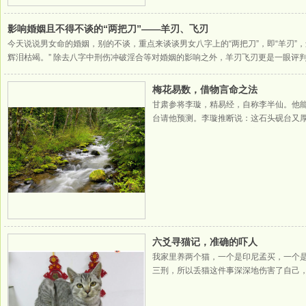
影响婚姻且不得不谈的“两把刀”——羊刃、飞刃
今天说说男女命的婚姻，别的不谈，重点来谈谈男女八字上的“两把刀”，即“羊刃”
辉泪枯竭。” 除去八字中刑伤冲破淫合等对婚姻的影响之外，羊刃飞刃更是一眼评
冲羊刃者为飞刃。如甲羊刃在卯，卯酉冲，则飞刃在酉。“刃”即刀的意思，羊刃便
2023-05-26
梅花易数，借物言命之法
甘肃参将李璇，精易经，自称李半仙。他
台请他预测。李璇推断说：这石头砚台又
雅洁白的丝织物品，当然是官场的高雅之
这烟管由三部
2024-03-17
六爻寻猫记，准确的吓人
我家里养两个猫，一个是印尼孟买，一个
三刑，所以丢猫这件事深深地伤害了自己
里，子孙亥水旺于申月，亥水为黑色，故走
火为门户，空亡说明