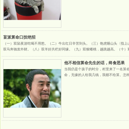
2023-05-26
盲派算命口技绝招
（一）双鼠夜游吃喝不用愁。（二）牛出红日辛苦到头。（三）饱虎睡山头〈指上
双马奔驰发外财。（八）双羊好共栏好同缘。（九）双猴蟠桃，越跳越高。（十）
命行运要迟好，女命行早运好。【桃花】口技：小儿走桃花，到处有人夸；男人中
2023-05-26
他不相信算命先生的话，终食恶果
当我仍是个孩子的时分，村里来了一名算
命，无缘的人给我几钱，我都不给算。怎
不想算。老大师说：我不要钱给你算一卦
命难保。老大师一
2024-03-17